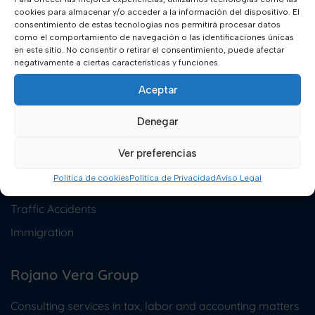
cookies para almacenar y/o acceder a la información del dispositivo. El
consentimiento de estas tecnologías nos permitirá procesar datos
como el comportamiento de navegación o las identificaciones únicas
en este sitio. No consentir o retirar el consentimiento, puede afectar
negativamente a ciertas características y funciones.
Aceptar
Legal specialties
Denegar
Labor Law
Ver preferencias
Criminal Law
Política de cookies
Política de Privacidad
Aviso Legal
Family Law
Traffic Accidents
Immigration
Rojano Vera Group
Consulting services in tax, labor and accounting matters