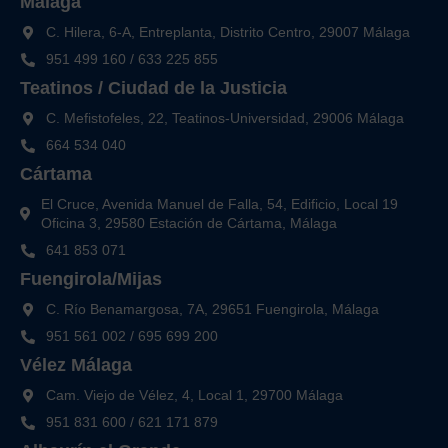
Málaga
C. Hilera, 6-A, Entreplanta, Distrito Centro, 29007 Málaga
951 499 160
/
633 225 855
Teatinos / Ciudad de la Justicia
C. Mefistofeles, 22, Teatinos-Universidad, 29006 Málaga
664 534 040
Cártama
El Cruce, Avenida Manuel de Falla, 54, Edificio, Local 19
Oficina 3, 29580 Estación de Cártama, Málaga
641 853 071
Fuengirola/Mijas
C. Río Benamargosa, 7A, 29651 Fuengirola, Málaga
951 561 002
/
695 699 200
Vélez Málaga
Cam. Viejo de Vélez, 4, Local 1, 29700 Málaga
951 831 600
/
621 171 879