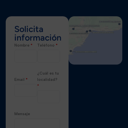
Solicita
información
Nombre
*
Teléfono
*
¿Cuál es tu
Email
*
localidad?
*
Mensaje