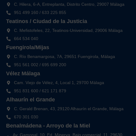
C. Hilera, 6-A, Entreplanta, Distrito Centro, 29007 Málaga
951 499 160
/
633 225 855
Teatinos / Ciudad de la Justicia
C. Mefistofeles, 22, Teatinos-Universidad, 29006 Málaga
664 534 040
Fuengirola/Mijas
C. Río Benamargosa, 7A, 29651 Fuengirola, Málaga
951 561 002
/
695 699 200
Vélez Málaga
Cam. Viejo de Vélez, 4, Local 1, 29700 Málaga
951 831 600
/
621 171 879
Alhaurín el Grande
C. Gerald Brenan, 43, 29120 Alhaurín el Grande, Málaga
670 301 030
Benalmádena - Arroyo de la Miel
Av. Gamonal, 10, Ed. Minerva. Bajo comercial, 11, 29630