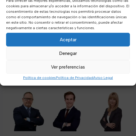
Para ofrecer las mejores experiencias, utilizamos tecnologías como las
cookies para almacenar y/o acceder a la información del dispositivo. El
consentimiento de estas tecnologías nos permitirá procesar datos
como el comportamiento de navegación o las identificaciones únicas
en este sitio. No consentir o retirar el consentimiento, puede afectar
negativamente a ciertas características y funciones.
Aceptar
Nuestro equipo
Denegar
Ver preferencias
Cuenta con el asesoramiento de profesionales
especializados en diferentes áreas jurídicas
Política de cookies
Política de Privacidad
Aviso Legal