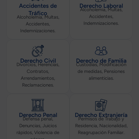
Accidentes de
Derecho Laboral
Alcoholemia, Multas,
Tráfico
Accidentes,
Alcoholemia, Multas,
Indemnizaciones.
Accidentes,
Indemnizaciones.
Derecho Civil
Derecho de Familia
Divorcios, Herencias,
Custodias, Modificación
Contratos,
de medidas, Pensiones
Arrendamientos,
alimenticias.
Reclamaciones.
Derecho Penal
Derecho Extranjería
Defensa penal,
Permisos de Trabajo y
Denuncias, Juicios
Residencia, Nacionalidad,
rápidos, Violencia de
Reagrupación Familiar.