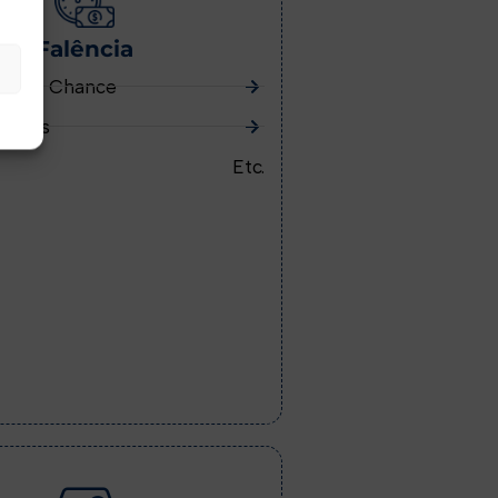
Falência
gunda Chance
ências
Etc.