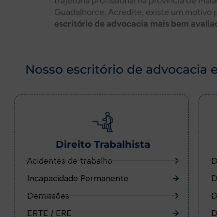
trajetória profissional na província de Mál
Guadalhorce. Acredite, existe um motivo 
escritório de advocacia mais bem avali
Nosso escritório de advocacia 
Direito Trabalhista
Acidentes de trabalho
D
Incapacidade Permanente
D
Demissões
D
ERTE / ERE
D