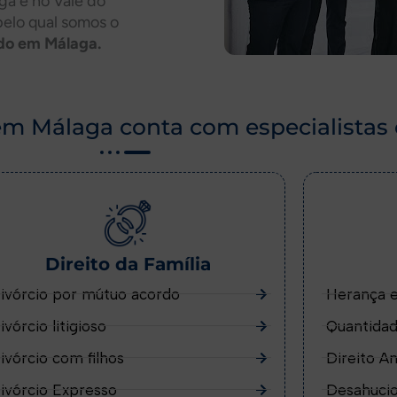
aga e no Vale do
pelo qual somos o
ado em Málaga.
em Málaga conta com especialistas 
Direito da Família
ivórcio por mútuo acordo
Herança 
ivórcio litigioso
Quantidad
ivórcio com filhos
Direito A
ivórcio Expresso
Desahuci