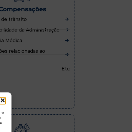
Compensações
 de trânsito
ilidade da Administração
ia Médica
es relacionadas ao
Etc.
ara
s
ón