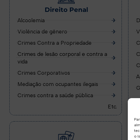
Direito Penal
Alcoolemia
D
Violência de gênero
V
Crimes Contra a Propriedade
C
Crimes de lesão corporal e contra a
C
vida
C
Crimes Corporativos
A
Mediação com ocupantes ilegais
G
Crimes contra a saúde pública
Etc.
Par
alm
tec
o l