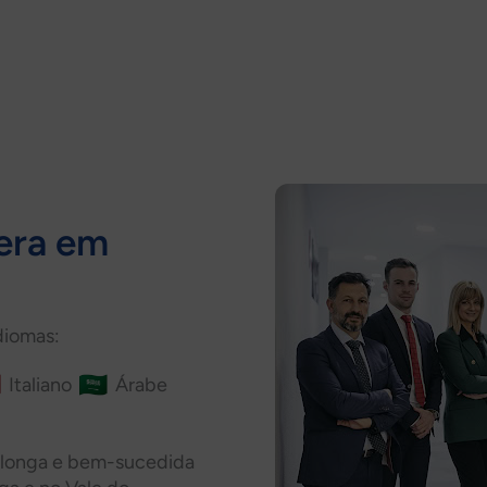
era em
diomas:
Italiano
Árabe
a longa e bem-sucedida