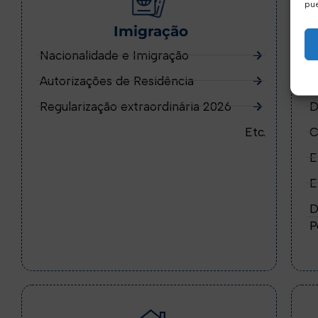
pue
Imigração
Nacionalidade e Imigração
R
Autorizações de Residência
C
Regularização extraordinária 2026
D
Etc.
C
E
E
D
P