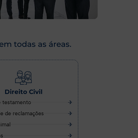
em todas as áreas.
Direito Civil
e testamento
e de reclamações
nimal
os