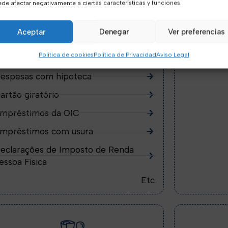
de afectar negativamente a ciertas características y funciones.
Bancário
Aceptar
Denegar
Ver preferencias
eclamações Bancárias
Lei da Se
Política de cookies
Política de Privacidad
Aviso Legal
láusulas mínimas
Lei de Fal
espesas com hipoteca
artão giratório
mpréstimos da OIC
mpréstimos com usura
eclarações de Imposto de Renda
essoa Física
Etc.