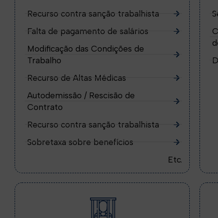
Recurso contra sanção trabalhista
S
Falta de pagamento de salários
C
d
Modificação das Condições de
Trabalho
D
Recurso de Altas Médicas
Autodemissão / Rescisão de
Contrato
Recurso contra sanção trabalhista
Sobretaxa sobre benefícios
Etc.