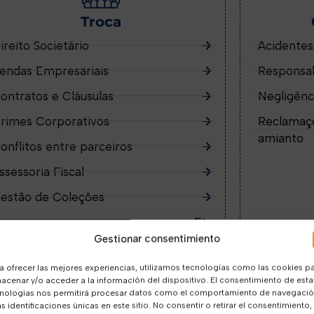
Troca
ireito Societário
Acidentes
endas Empresariais
Responsab
ontratos e Cláusulas
Negligênc
rimes Corporativos
Reclamaçõ
amianto
onflitos entre parceiros
ssessoria Fiscal
estão de Coleções
Etc.
Gestionar consentimiento
a ofrecer las mejores experiencias, utilizamos tecnologías como las cookies p
acenar y/o acceder a la información del dispositivo. El consentimiento de esta
nologías nos permitirá procesar datos como el comportamiento de navegaci
as identificaciones únicas en este sitio. No consentir o retirar el consentimiento,