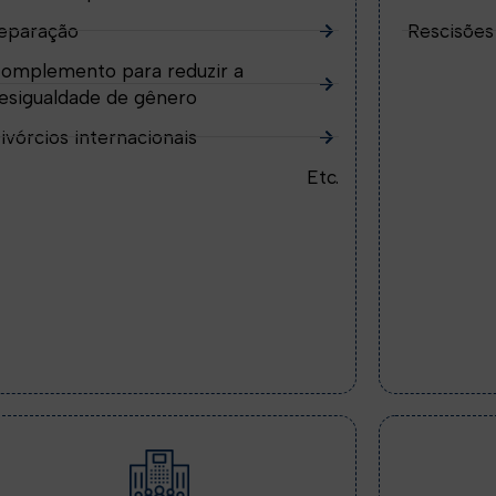
eparação
Rescisões
omplemento para reduzir a
esigualdade de gênero
ivórcios internacionais
Etc.