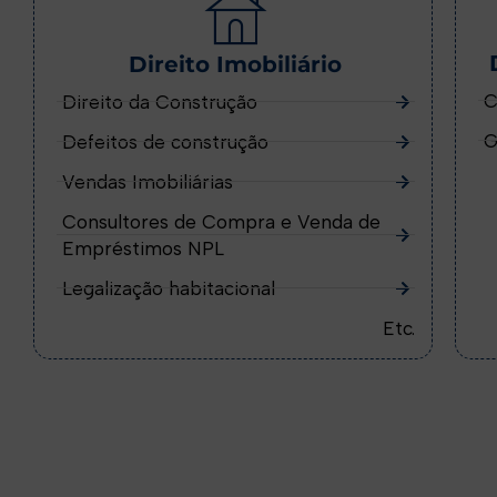
Direito Imobiliário
C
Direito da Construção
G
Defeitos de construção
Vendas Imobiliárias
Consultores de Compra e Venda de
Empréstimos NPL
Legalização habitacional
Etc.