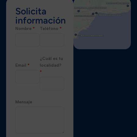
Solicita
información
Nombre
*
Teléfono
*
¿Cuál es tu
Email
*
localidad?
*
Mensaje