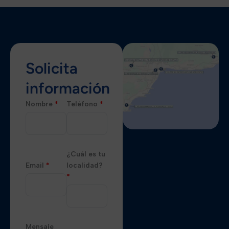
Solicita
información
Nombre
*
Teléfono
*
¿Cuál es tu
Email
*
localidad?
*
Mensaje