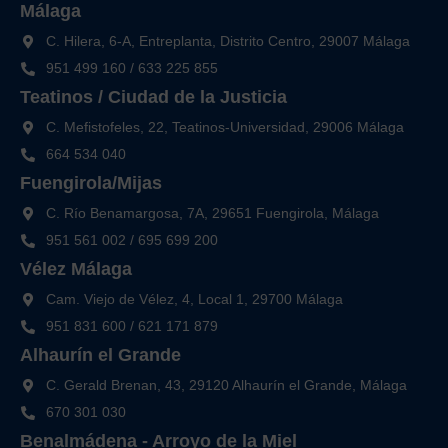
Málaga
C. Hilera, 6-A, Entreplanta, Distrito Centro, 29007 Málaga
951 499 160
/
633 225 855
Teatinos / Ciudad de la Justicia
C. Mefistofeles, 22, Teatinos-Universidad, 29006 Málaga
664 534 040
Fuengirola/Mijas
C. Río Benamargosa, 7A, 29651 Fuengirola, Málaga
951 561 002
/
695 699 200
Vélez Málaga
Cam. Viejo de Vélez, 4, Local 1, 29700 Málaga
951 831 600
/
621 171 879
Alhaurín el Grande
C. Gerald Brenan, 43, 29120 Alhaurín el Grande, Málaga
670 301 030
Benalmádena - Arroyo de la Miel