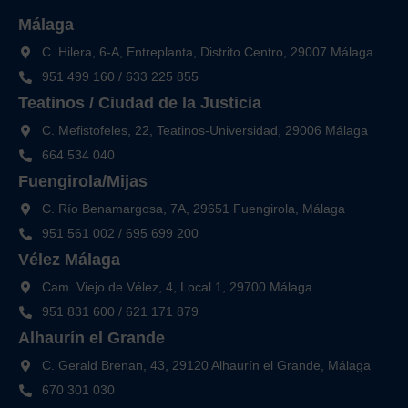
Málaga
C. Hilera, 6-A, Entreplanta, Distrito Centro, 29007 Málaga
951 499 160
/
633 225 855
Teatinos / Ciudad de la Justicia
C. Mefistofeles, 22, Teatinos-Universidad, 29006 Málaga
664 534 040
Fuengirola/Mijas
C. Río Benamargosa, 7A, 29651 Fuengirola, Málaga
951 561 002
/
695 699 200
Vélez Málaga
Cam. Viejo de Vélez, 4, Local 1, 29700 Málaga
951 831 600
/
621 171 879
Alhaurín el Grande
C. Gerald Brenan, 43, 29120 Alhaurín el Grande, Málaga
670 301 030