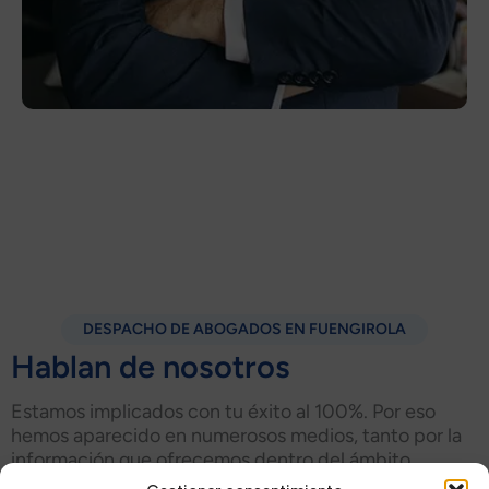
DESPACHO DE ABOGADOS EN FUENGIROLA
Hablan de nosotros
Estamos implicados con tu éxito al 100%. Por eso
hemos aparecido en numerosos medios, tanto por la
información que ofrecemos dentro del ámbito
judicial, como por la repecursión de nuestros casos.