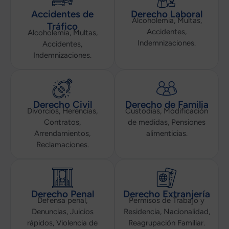
Accidentes de
Derecho Laboral
Alcoholemia, Multas,
Tráfico
Accidentes,
Alcoholemia, Multas,
Indemnizaciones.
Accidentes,
Indemnizaciones.
Derecho Civil
Derecho de Familia
Divorcios, Herencias,
Custodias, Modificación
Contratos,
de medidas, Pensiones
Arrendamientos,
alimenticias.
Reclamaciones.
Derecho Penal
Derecho Extranjería
Defensa penal,
Permisos de Trabajo y
Denuncias, Juicios
Residencia, Nacionalidad,
rápidos, Violencia de
Reagrupación Familiar.