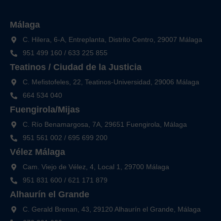
Málaga
C. Hilera, 6-A, Entreplanta, Distrito Centro, 29007 Málaga
951 499 160
/
633 225 855
Teatinos / Ciudad de la Justicia
C. Mefistofeles, 22, Teatinos-Universidad, 29006 Málaga
664 534 040
Fuengirola/Mijas
C. Río Benamargosa, 7A, 29651 Fuengirola, Málaga
951 561 002
/
695 699 200
Vélez Málaga
Cam. Viejo de Vélez, 4, Local 1, 29700 Málaga
951 831 600
/
621 171 879
Alhaurín el Grande
C. Gerald Brenan, 43, 29120 Alhaurín el Grande, Málaga