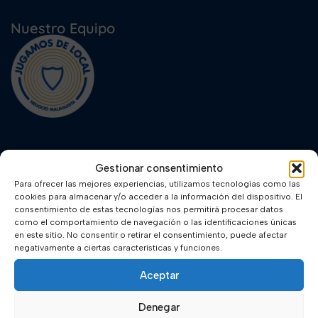
Nuestro Equipo
Especialidades jurídicas
Gestionar consentimiento
Para ofrecer las mejores experiencias, utilizamos tecnologías como las
Derecho Laboral
cookies para almacenar y/o acceder a la información del dispositivo. El
consentimiento de estas tecnologías nos permitirá procesar datos
Derecho Penal
como el comportamiento de navegación o las identificaciones únicas
en este sitio. No consentir o retirar el consentimiento, puede afectar
Derecho de Familia
negativamente a ciertas características y funciones.
Accidentes de Tráfico
Aceptar
Inmigración
Denegar