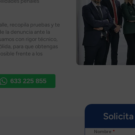
bilidades penales
lle, recopila pruebas y te
de la denuncia ante la
ctuamos con rigor técnico,
ólida, para que obtengas
osible frente a los
633 225 855
Solicit
Nombre
*