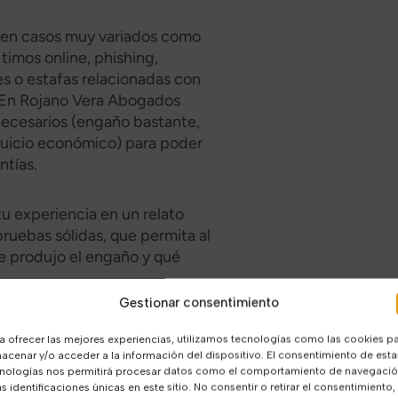
uyen casos muy variados como
 timos online, phishing,
es o estafas relacionadas con
. En Rojano Vera Abogados
necesarios (engaño bastante,
rjuicio económico) para poder
tías.​
u experiencia en un relato
ruebas sólidas, que permita al
e produjo el engaño y qué
Gestionar consentimiento
a ofrecer las mejores experiencias, utilizamos tecnologías como las cookies p
n Málaga?
acenar y/o acceder a la información del dispositivo. El consentimiento de esta
nologías nos permitirá procesar datos como el comportamiento de navegaci
as identificaciones únicas en este sitio. No consentir o retirar el consentimiento,
 una estafa?