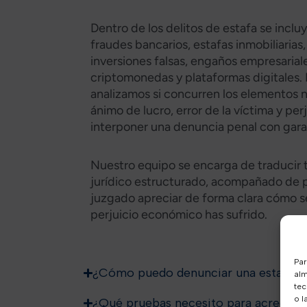
Dentro de los delitos de estafa se incl
fraudes bancarios, estafas inmobiliarias,
inversiones falsas, engaños empresarial
criptomonedas y plataformas digitales
analizamos si concurren los elementos 
ánimo de lucro, error de la víctima y pe
interponer una denuncia penal con garan
Nuestro equipo se encarga de traducir t
jurídico estructurado, acompañado de p
juzgado apreciar de forma clara cómo s
perjuicio económico has sufrido.​
Par
¿Cómo puedo denunciar una estafa e
alm
tec
o l
¿Qué pruebas necesito para acreditar