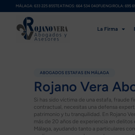
Ir
MÁLAGA:
633 225 855
TEATINOS:
664 534 040
FUENGIROLA:
695 6
al
contenido
La Firma
ABOGADOS ESTAFAS EN MÁLAGA
Rojano Vera Ab
Si has sido víctima de una estafa, fraude 
contractual, necesitas una defensa experta
patrimonio y tu tranquilidad. En Rojano 
más de 20 años de experiencia en delitos
Málaga, ayudando tanto a particulares co