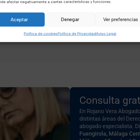
de afectar negativamente a ciertas características y funciones.
stafa?
Aceptar
Denegar
Ver preferencias
 víctima de una estafa?
Política de cookies
Política de Privacidad
Aviso Legal
Consulta grat
En Rojano Vera Abogado
distintas áreas del Dere
abogado especialista. 
Fuengirola, Málaga Cent