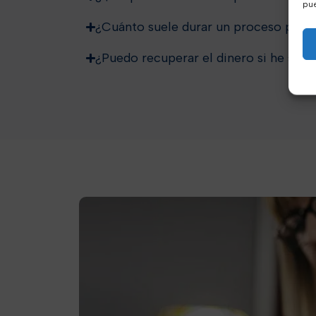
pue
¿Cuánto suele durar un proceso por e
¿Puedo recuperar el dinero si he sido