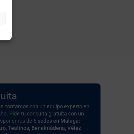
uita
s contamos con un equipo experto en
cho. Pide tu consulta gratuita con un
Disponemos de 6
sedes en Málaga:
ro, Teatinos, Benalmádena, Vélez-