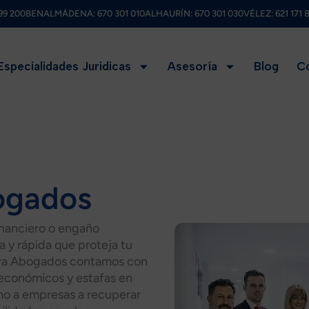
99 200
BENALMÁDENA:
670 301 010
ALHAURÍN:
670 301 030
VÉLEZ:
621 171 
Especialidades Juridicas
Asesoría
Blog
C
ogados
financiero o engaño
 y rápida que proteja tu
Vera Abogados contamos con
 económicos y estafas en
mo a empresas a recuperar