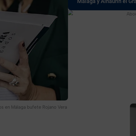
Málaga y Alhaurín el Gr