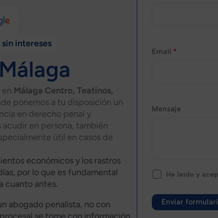
 sin intereses
Email
*
 Málaga
s en
Málaga Centro, Teatinos,
nde ponemos a tu disposición un
Mensaje
encia en derecho penal y
 acudir en persona, también
specialmente útil en casos de
mientos económicos y los rastros
 días, por lo que es fundamental
He leído y ace
 cuanto antes.​
un abogado penalista, no con
 procesal se tome con información