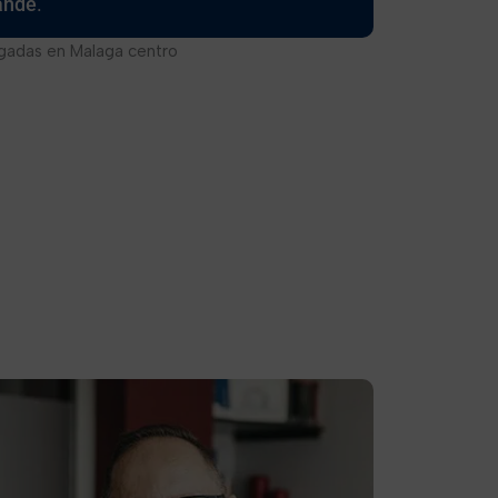
ande
.