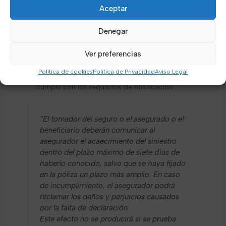
Aceptar
tratamiento recibido.
– Pruebas Adicionales: Fotografías, vídeos, facturas
Denegar
de reparaciones o reemplazos, y cualquier otra
evidencia de gastos relacionados con el accidente.
Ver preferencias
Plazo para Comunicación
Debes comunicar el
accidente de tráfico
a tu
Política de cookies
Política de Privacidad
Aviso Legal
aseguradora en un plazo de una semana para
cumplir con los requisitos de notificación.
“El tomador del seguro o el asegurado o el
beneficiario deberán comunicar al
asegurador el acaecimiento del siniestro
dentro del plazo máximo de siete días de
haberlo conocido, salvo que se haya fijado
en la póliza un plazo más amplio. En caso
de incumplimiento, el asegurador podrá
reclamar los daños y perjuicios causados
por la falta de declaración.
Este efecto no se producirá si se prueba