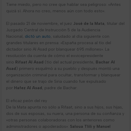
Tiene miedo, pero no cree que hablar sea peligroso: «Antes
quizá sí. Ahora no creo, menos aún con todo esto».
El pasado 21 de noviembre, el juez
José de la Mata
, titular del
Juzgado Central de Instrucción 5 de la Audiencia
Nacional,
dictó un auto
, saludado al día siguiente con
grandes titulares en prensa: «España procesa al tío del
dictador sirio Al Asad por blanquear 695 millones». La
resolución da cuenta de cómo el exvicepresidente
sirio
Rifaat Al Asad
(tío del actual presidente,
Bachar Al
Asad
) primero esquilmó a su pueblo y después montó una
organización criminal para ocultar, transformar y blanquear
el dinero que se trajo de Siria cuando fue expulsado
por
Hafez Al Asad
, padre de Bachar.
El eficaz peón del rey
De la Mata apunta no sólo a Rifaat, sino a sus hijos, sus hijas,
dos de sus esposas, su nuera, una persona de su confianza y
«otras personas colaboradoras con los anteriores como
administradores o apoderados»:
Saloua Tlili y Manuel