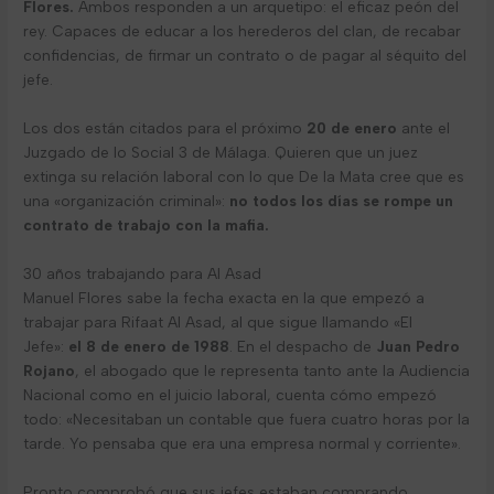
Flores.
Ambos responden a un arquetipo: el eficaz peón del
rey. Capaces de educar a los herederos del clan, de recabar
confidencias, de firmar un contrato o de pagar al séquito del
jefe.
Los dos están citados para el próximo
20 de enero
ante el
Juzgado de lo Social 3 de Málaga. Quieren que un juez
extinga su relación laboral con lo que De la Mata cree que es
una «organización criminal»:
no todos los días se rompe un
contrato de trabajo con la mafia.
30 años trabajando para Al Asad
Manuel Flores sabe la fecha exacta en la que empezó a
trabajar para Rifaat Al Asad, al que sigue llamando «El
Jefe»:
el 8 de enero de 1988
. En el despacho de
Juan Pedro
Rojano
, el abogado que le representa tanto ante la Audiencia
Nacional como en el juicio laboral, cuenta cómo empezó
todo: «Necesitaban un contable que fuera cuatro horas por la
tarde. Yo pensaba que era una empresa normal y corriente».
Pronto comprobó que sus jefes estaban comprando