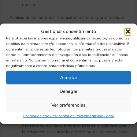
norma.
Análisis de la sentencia: requisitos distintos para familiares
y convivientes
El TSJ de Galicia refuerza con esta sentencia la
Gestionar consentimiento
interpretación de que existen dos supuestos claramente
Para ofrecer las mejores experiencias, utilizamos tecnologías como las
cookies para almacenar y/o acceder a la información del dispositivo. El
diferenciados en la normativa:
consentimiento de estas tecnologías nos permitirá procesar datos
como el comportamiento de navegación o las identificaciones únicas
Familiares directos: Para cónyuge, pareja de hecho
en este sitio. No consentir o retirar el consentimiento, puede afectar
y parientes de hasta segundo grado, el permiso de
negativamente a ciertas características y funciones.
cinco días es automático cuando se produce una
Aceptar
de las situaciones recogidas en el artículo
(enfermedad grave, hospitalización o intervención
Denegar
quirúrgica).No se exige justificar ni la convivencia ni
el cuidado directo.
Ver preferencias
Convivientes no familiares: En este caso, el
trabajador debe acreditar tanto que convive con la
Política de cookies
Política de Privacidad
Aviso Legal
persona afectada como que dicha persona
necesita su cuidado efectivo. Este fallo subraya que
la exigencia de cuidado directo no es universal, sino