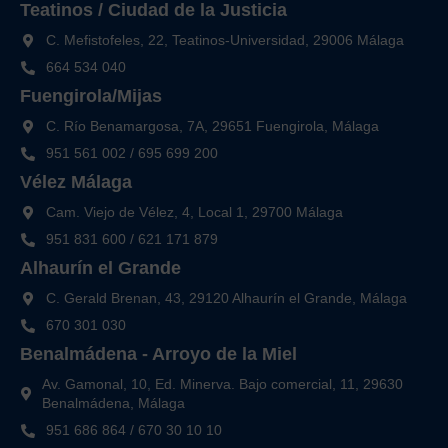
Teatinos / Ciudad de la Justicia
C. Mefistofeles, 22, Teatinos-Universidad, 29006 Málaga
664 534 040
Fuengirola/Mijas
C. Río Benamargosa, 7A, 29651 Fuengirola, Málaga
951 561 002
/
695 699 200
Vélez Málaga
Cam. Viejo de Vélez, 4, Local 1, 29700 Málaga
951 831 600
/
621 171 879
Alhaurín el Grande
C. Gerald Brenan, 43, 29120 Alhaurín el Grande, Málaga
670 301 030
Benalmádena - Arroyo de la Miel
Av. Gamonal, 10, Ed. Minerva. Bajo comercial, 11, 29630
Benalmádena, Málaga
951 686 864
/
670 30 10 10