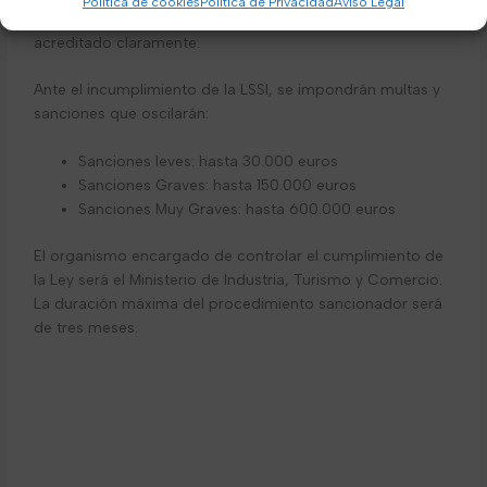
Política de cookies
Política de Privacidad
Aviso Legal
– El precio final del producto o servicio deberá quedar
acreditado claramente.
Ante el incumplimiento de la LSSI, se impondrán multas y
sanciones que oscilarán:
Sanciones leves: hasta 30.000 euros
Sanciones Graves: hasta 150.000 euros
Sanciones Muy Graves: hasta 600.000 euros
El organismo encargado de controlar el cumplimiento de
la Ley será el Ministerio de Industria, Turismo y Comercio.
La duración máxima del procedimiento sancionador será
de tres meses.