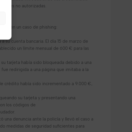
cciones no autorizadas.
banco en un caso de phishing:
 a su cuenta bancaria. El día 15 de marzo de
blecido un límite mensual de 600 € para las
 su tarjeta había sido bloqueada debido a una
, fue redirigida a una página que imitaba a la
de crédito había sido incrementado a 9.000 €,
oqueando su tarjeta y presentando una
con los códigos de
audador.
 una denuncia ante la policía y llevó el caso a
tado medidas de seguridad suficientes para