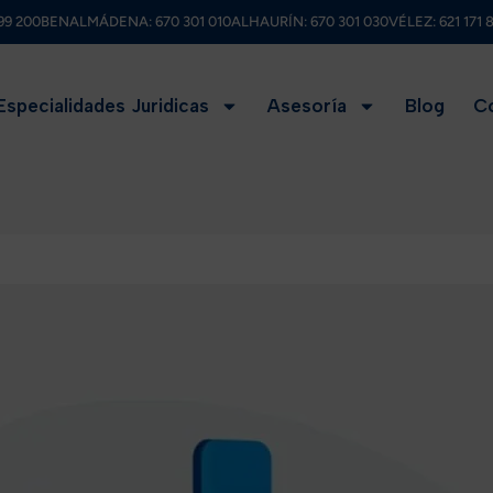
99 200
BENALMÁDENA:
670 301 010
ALHAURÍN:
670 301 030
VÉLEZ:
621 171 
Especialidades Juridicas
Asesoría
Blog
C