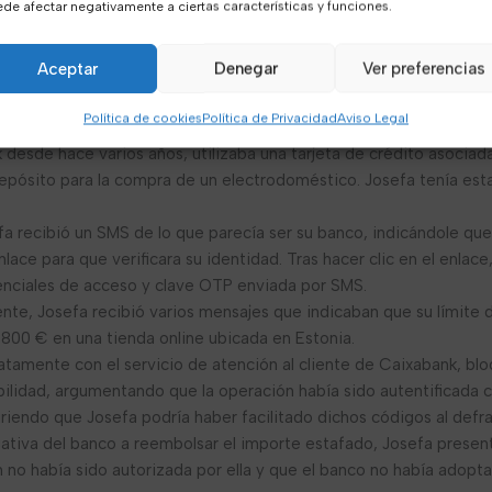
de afectar negativamente a ciertas características y funciones.
elincuente puede acceder a sus cuentas bancarias y realizar transa
Aceptar
Denegar
Ver preferencias
esto de hecho para ilustrar cómo se analiza la responsabilidad del 
Política de cookies
Política de Privacidad
Aviso Legal
desde hace varios años, utilizaba una tarjeta de crédito asociada
pósito para la compra de un electrodoméstico. Josefa tenía esta
a recibió un SMS de lo que parecía ser su banco, indicándole que
nlace para que verificara su identidad. Tras hacer clic en el enlace
enciales de acceso y clave OTP enviada por SMS.
te, Josefa recibió varios mensajes que indicaban que su límite 
800 € en una tienda online ubicada en Estonia.
tamente con el servicio de atención al cliente de Caixabank, bl
ilidad, argumentando que la operación había sido autentificada 
iendo que Josefa podría haber facilitado dichos códigos al defr
ativa del banco a reembolsar el importe estafado, Josefa presentó
ón no había sido autorizada por ella y que el banco no había adop