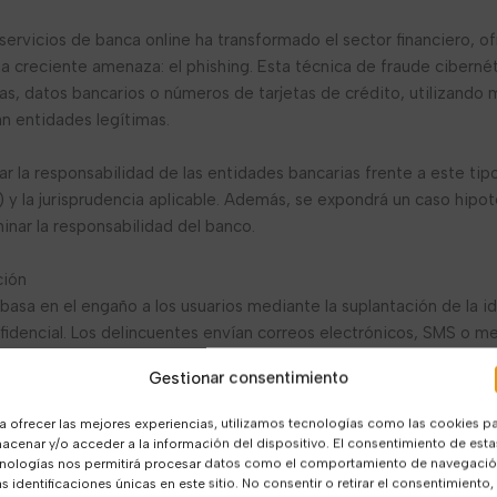
s servicios de banca online ha transformado el sector financiero, 
 creciente amenaza: el phishing. Esta técnica de fraude cibernét
s, datos bancarios o números de tarjetas de crédito, utilizando
an entidades legítimas.
zar la responsabilidad de las entidades bancarias frente a este t
 y la jurisprudencia aplicable. Además, se expondrá un caso hipo
minar la responsabilidad del banco.
ción
 basa en el engaño a los usuarios mediante la suplantación de la 
idencial. Los delincuentes envían correos electrónicos, SMS o 
s víctimas a sitios web falsificados, donde se les solicita introdu
Gestionar consentimiento
 En algunos casos, las víctimas descargan involuntariamente prog
a ofrecer las mejores experiencias, utilizamos tecnologías como las cookies p
acenar y/o acceder a la información del dispositivo. El consentimiento de esta
nologías nos permitirá procesar datos como el comportamiento de navegaci
n SMS que aparenta ser de un banco, indicando que se ha detectado
as identificaciones únicas en este sitio. No consentir o retirar el consentimiento,
gina web clonada del banco, solicitando al cliente que confirme 