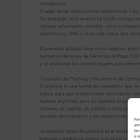
Introducción
El auge de las transacciones electrónicas y lo
Sin embargo, este avance ha traído consigo una
obtener información sensible, como contraseña
electrónicos, SMS o sitios web falsos que imit
El presente artículo tiene como objetivo anali
normativo de la Ley de Servicios de Pago (LSP)
y se analizarán los criterios legales para deter
Concepto de Phishing y Mecanismo de Opera
El phishing es una forma de ciberdelito que se
banco, para que proporcionen información conf
fuentes legítimas, pero en realidad dirigen a la
números de tarjetas de crédito o contraseñas.
acceder directamente a sus dispositivos.
Par
alm
tec
Un ejemplo típico de phishing es el envío de u
o l
mensaje contiene un enlace que dirige a una pá