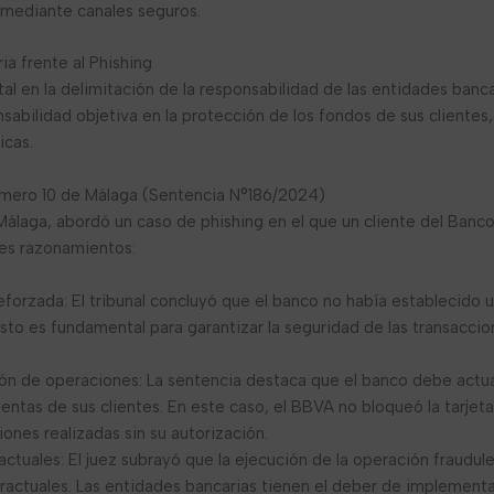
e mediante canales seguros.
ia frente al Phishing
al en la delimitación de la responsabilidad de las entidades banc
sabilidad objetiva en la protección de los fondos de sus clientes
icas.
úmero 10 de Málaga (Sentencia N°186/2024)
Málaga, abordó un caso de phishing en el que un cliente del Banc
ntes razonamientos:
 reforzada: El tribunal concluyó que el banco no había establecid
Esto es fundamental para garantizar la seguridad de las transacci
ión de operaciones: La sentencia destaca que el banco debe actua
ntas de sus clientes. En este caso, el BBVA no bloqueó la tarjeta
iones realizadas sin su autorización.
ctuales: El juez subrayó que la ejecución de la operación fraudul
ractuales. Las entidades bancarias tienen el deber de implement