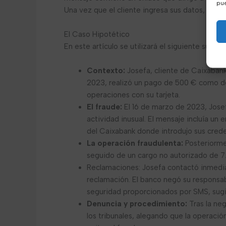
pue
Una vez que el cliente ingresa sus datos, el d
El Caso Hipotético
En este artículo se utilizará el siguiente supu
Contexto:
Josefa, cliente de Caixabank 
2023, realizó un pago de 500 € como de
operaciones con su tarjeta.
El fraude:
El 16 de marzo de 2023, Josef
actividad inusual. El mensaje incluía un e
del Caixabank donde introdujo sus cred
La operación fraudulenta:
Posteriormen
seguido de un cargo no autorizado de 7.
Reclamaciones: Josefa contactó inmedia
reclamación. El banco negó su responsab
seguridad proporcionados por SMS, sugir
Denuncia y procedimiento:
Tras la neg
los tribunales, alegando que la operaci