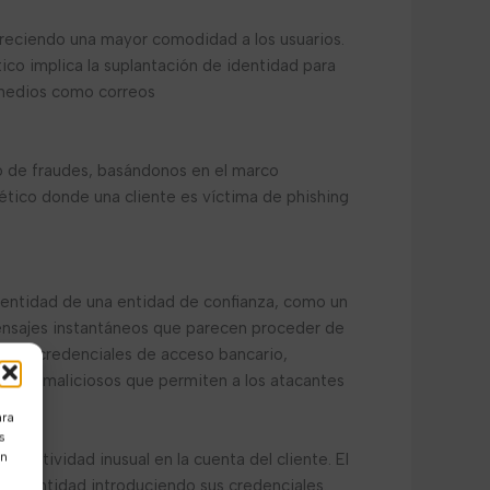
ofreciendo una mayor comodidad a los usuarios.
ico implica la suplantación de identidad para
 medios como correos
ipo de fraudes, basándonos en el marco
tético donde una cliente es víctima de phishing
identidad de una entidad de confianza, como un
mensajes instantáneos que parecen proceder de
cir sus credenciales de acceso bancario,
ramas maliciosos que permiten a los atacantes
ara
s
ón
 actividad inusual en la cuenta del cliente. El
su identidad introduciendo sus credenciales.