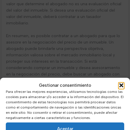
valor que determine el abogado no es una evaluación oficial
del valor del inmueble. Si desea una evaluación oficial del
valor del inmueble, deberá contratar a un tasador
inmobiliario.
En resumen, es posible contratar a un abogado para que lo
asesore en la negociación del precio de un inmueble. Un
abogado puede brindarle una perspectiva objetiva,
información valiosa sobre el mercado inmobiliario local y
proteger sus intereses en la transacción. Si está
considerando comprar un inmueble y desea asesoramiento
en la negociación del precio, debe buscar un abogado con
experiencia en transacciones inmobiliarias.
Gestionar consentimiento
Para ofrecer las mejores experiencias, utilizamos tecnologías como las
cookies para almacenar y/o acceder a la información del dispositivo. El
←
FAQ anterior
FAQ siguiente
→
consentimiento de estas tecnologías nos permitirá procesar datos
como el comportamiento de navegación o las identificaciones únicas
en este sitio. No consentir o retirar el consentimiento, puede afectar
negativamente a ciertas características y funciones.
Aceptar