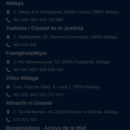
Málaga
C. Hilera, 6-A, Entreplanta, Distrito Centro, 29007 Málaga
951 499 160
/
633 225 855
Teatinos / Ciudad de la Justicia
C. Mefistofeles, 22, Teatinos-Universidad, 29006 Málaga
664 534 040
Fuengirola/Mijas
C. Río Benamargosa, 7A, 29651 Fuengirola, Málaga
951 561 002
/
695 699 200
Vélez Málaga
Cam. Viejo de Vélez, 4, Local 1, 29700 Málaga
951 831 600
/
621 171 879
Alhaurín el Grande
C. Gerald Brenan, 43, 29120 Alhaurín el Grande, Málaga
670 301 030
Benalmádena - Arroyo de la Miel