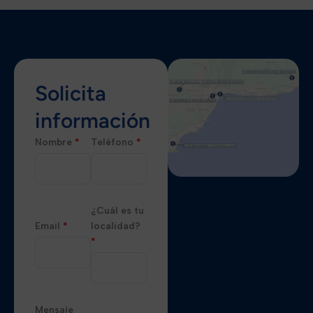
Solicita
información
Nombre
*
Teléfono
*
¿Cuál es tu
Email
*
localidad?
*
Mensaje