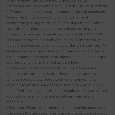
consentimiento del propietario y sin pagar renta.
Nuestra legislación española en el Código Civil en su artículo
1569 establece las causas para hacer efectivo el desahucio;
“El arrendador podrá desahuciar judicialmente al
arrendatario por alguna de las causas siguientes: 1) Haber
expirado el termino convencional o el que se fija para la
duración de los arrendamientos en los artículos 1577 y 1581.
2) Falta de pago en el precio convenido. 3) Infracción de
cualquiera de las condiciones estipuladas en el contrato. 4)
Destinar la cosa arrendada a usos o servicios no pactados
que la hagan desmerecer; o no sujetarse en su uso a lo que
se ordena en el número 2º del artículo 1555.”
Aunque este no sea un concepto tácito para ejercer el
desahucio por precario, la doctrina y la jurisprudencia
coinciden en que este puede tener un origen con una
posesión tolerada y una posesión sin título; – en muchos
casos familiares e hijos- y basta con solo en desistimiento de
voluntad de permitir la tenencia del bien y ejecutar el
desahucio.
El Desahucio Express, término muy usado en los anuncios de
RojanoVeraAbogados.com, es una denominación nueva que