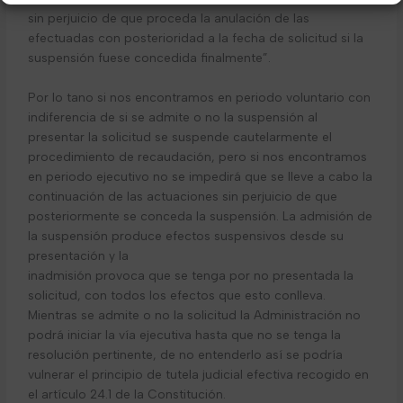
sin perjuicio de que proceda la anulación de las
efectuadas con posterioridad a la fecha de solicitud si la
suspensión fuese concedida finalmente”.
Por lo tano si nos encontramos en periodo voluntario con
indiferencia de si se admite o no la suspensión al
presentar la solicitud se suspende cautelarmente el
procedimiento de recaudación, pero si nos encontramos
en periodo ejecutivo no se impedirá que se lleve a cabo la
continuación de las actuaciones sin perjuicio de que
posteriormente se conceda la suspensión. La admisión de
la suspensión produce efectos suspensivos desde su
presentación y la
inadmisión provoca que se tenga por no presentada la
solicitud, con todos los efectos que esto conlleva.
Mientras se admite o no la solicitud la Administración no
podrá iniciar la vía ejecutiva hasta que no se tenga la
resolución pertinente, de no entenderlo así se podría
vulnerar el principio de tutela judicial efectiva recogido en
el artículo 24.1 de la Constitución.