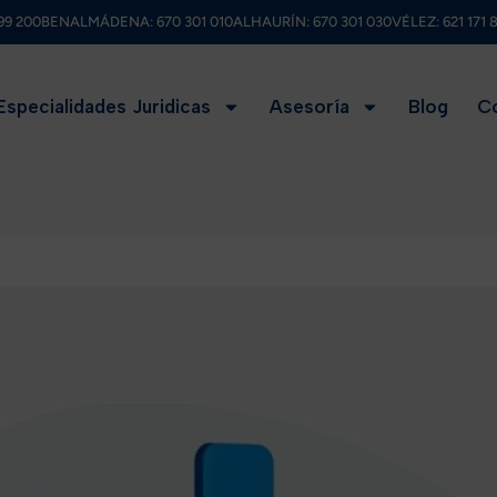
99 200
BENALMÁDENA:
670 301 010
ALHAURÍN:
670 301 030
VÉLEZ:
621 171 
Especialidades Juridicas
Asesoría
Blog
C