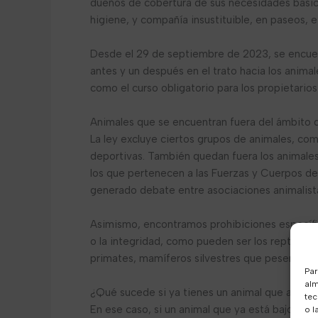
dueños de cobertura de sus necesidades básicas
higiene, y compañía insustituible, en paseos, e
Desde el 29 de septiembre de 2023, se encuent
antes y un después en el trato hacia los anim
como el curso obligatorio para los propietarios
Animales que se encuentran fuera del ámbito d
La ley excluye ciertos grupos de animales, com
deportivas. También quedan fuera los animales 
los que pertenecen a las Fuerzas y Cuerpos de
generado debate entre asociaciones animalist
Asimismo, encontramos prohibiciones específi
o la integridad, como pueden ser los reptiles 
primates, mamíferos silvestres que pesen más
Par
alm
¿Qué sucede si ya tienes un animal que ahora 
tec
En ese caso, si un animal que ya está bajo cust
o l