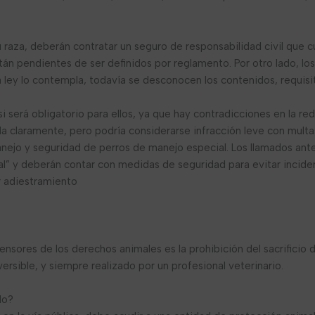
u raza, deberán contratar un seguro de responsabilidad civil que 
stán pendientes de ser definidos por reglamento. Por otro lado, lo
a ley lo contempla, todavía se desconocen los contenidos, requis
si será obligatorio para ellos, ya que hay contradicciones en la re
ada claramente, pero podría considerarse infracción leve con mult
manejo y seguridad de perros de manejo especial. Los llamados an
l” y deberán contar con medidas de seguridad para evitar incide
r adiestramiento
nsores de los derechos animales es la prohibición del sacrificio
ersible, y siempre realizado por un profesional veterinario.
do?