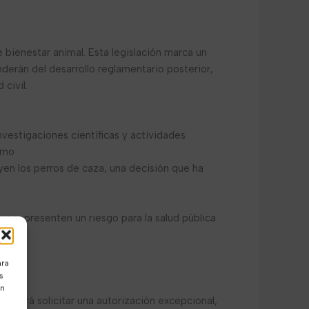
bienestar animal. Esta legislación marca un
derán del desarrollo reglamentario posterior,
civil.
nvestigaciones científicas y actividades
como
en los perros de caza, una decisión que ha
 representen un riesgo para la salud pública
ara
s
ón
e podrá solicitar una autorización excepcional,