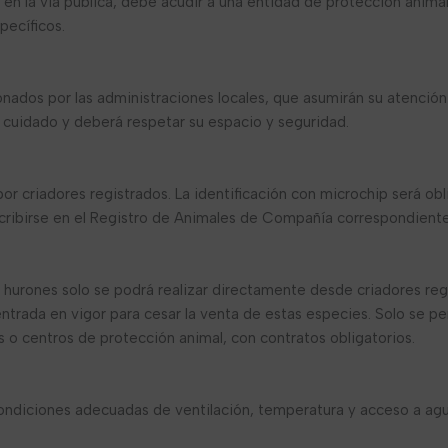
en la vía pública, debe acudir a una entidad de protección animal
pecíficos.
nados por las administraciones locales, que asumirán su atención 
u cuidado y deberá respetar su espacio y seguridad.
por criadores registrados. La identificación con microchip será obl
nscribirse en el Registro de Animales de Compañía correspondiente
 y hurones solo se podrá realizar directamente desde criadores reg
ntrada en vigor para cesar la venta de estas especies. Solo se pe
s o centros de protección animal, con contratos obligatorios.
condiciones adecuadas de ventilación, temperatura y acceso a agu