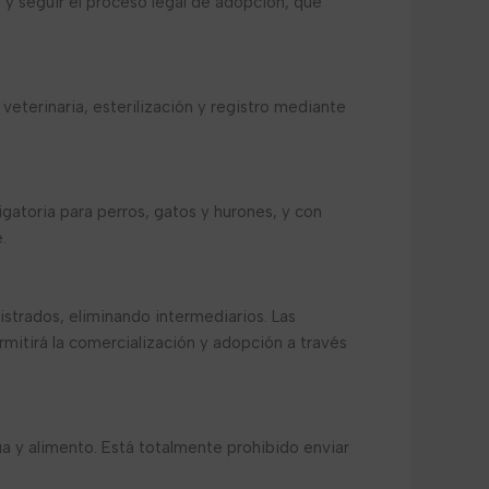
 y seguir el proceso legal de adopción, que
veterinaria, esterilización y registro mediante
igatoria para perros, gatos y hurones, y con
.
istrados, eliminando intermediarios. Las
rmitirá la comercialización y adopción a través
a y alimento. Está totalmente prohibido enviar