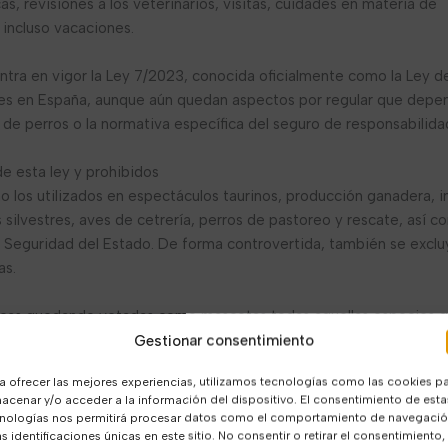
, revisiones a los veterinarios, visitas, cuidades en materia de
 incluso vacaciones.
ra en vigor la Ley 7/2023, conocida oficialmente como la Ley de 
ales en España, aunque aún quedan aspectos por regular que depen
 de perros o la normativa específica del seguro de responsabilidad 
e esta ley y prohibidos
o los utilizados en espectáculos taurinos, producción ganadera, i
silvestres, aves de cetrería, perros de pastoreo y rescate, así 
 Seguridad del Estado. De forma controvertida, también se excluy
as.
cas quedando vetadas como mascotas todas aquellas especies que
venenosos y los que superen los 2 Kg en edad adulta, todos los
Gestionar consentimiento
 de 5 Kg…
a ofrecer las mejores experiencias, utilizamos tecnologías como las cookies p
acenar y/o acceder a la información del dispositivo. El consentimiento de esta
está prohibido?
nologías nos permitirá procesar datos como el comportamiento de navegaci
odia se encuentra fuera del listado positivo que será publicado, s
as identificaciones únicas en este sitio. No consentir o retirar el consentimiento,