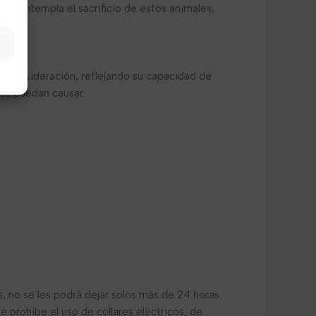
e contempla el sacrificio de estos animales,
y consideración, reflejando su capacidad de
les puedan causar.
s, no se les podrá dejar solos más de 24 horas.
 prohíbe el uso de collares eléctricos, de