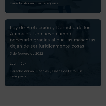
legal
Derecho Animal
,
Sin categorizar
sobre
la
custodia
de
mascotas
Ley de Protección y Derecho de los
en
Animales. Un nuevo cambio
divorcios
necesario gracias al que las mascotas
en
dejan de ser jurídicamente cosas
España
3 de febrero de 2022
Ley
Leer más »
de
Derecho Animal
,
Noticias y Casos de Éxito
,
Sin
Protección
categorizar
y
Derecho
de
los
Animales.
Un