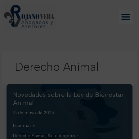
Ir
al
contenido
Derecho Animal
Novedades sobre la Ley de Bienestar
Animal
15 de mayo de 2025
Novedades
Leer más »
sobre
Derecho Animal
,
Sin categorizar
la