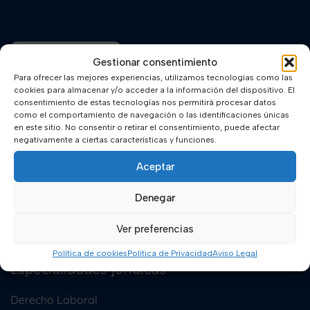
nuevo
cambio
necesario
gracias
Gestionar consentimiento
al
Para ofrecer las mejores experiencias, utilizamos tecnologías como las
que
cookies para almacenar y/o acceder a la información del dispositivo. El
las
consentimiento de estas tecnologías nos permitirá procesar datos
como el comportamiento de navegación o las identificaciones únicas
mascotas
en este sitio. No consentir o retirar el consentimiento, puede afectar
Nuestro Equipo
dejan
negativamente a ciertas características y funciones.
de
ser
Aceptar
jurídicamente
cosas
Denegar
Ver preferencias
Política de cookies
Política de Privacidad
Aviso Legal
Especialidades jurídicas
Derecho Laboral