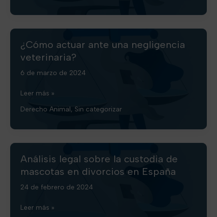
Ley
de
Bienestar
Animal
¿Cómo actuar ante una negligencia
veterinaria?
6 de marzo de 2024
¿Cómo
Leer más »
actuar
Derecho Animal
,
Sin categorizar
ante
una
negligencia
veterinaria?
Análisis legal sobre la custodia de
mascotas en divorcios en España
24 de febrero de 2024
Análisis
Leer más »