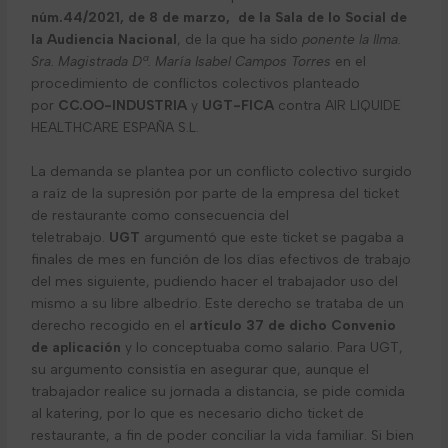
núm.44/2021, de 8 de marzo, de la Sala de lo Social de
la Audiencia Nacional
, de la que ha sido
ponente la Ilma.
Sra. Magistrada Dª. María Isabel Campos Torres
en el
procedimiento de conflictos colectivos planteado
por
CC.OO-INDUSTRIA
y
UGT-FICA
contra AIR LIQUIDE
HEALTHCARE ESPAÑA S.L.
La demanda se plantea por un conflicto colectivo surgido
a raíz de la supresión por parte de la empresa del ticket
de restaurante como consecuencia del
teletrabajo.
UGT
argumentó que este ticket se pagaba a
finales de mes en función de los días efectivos de trabajo
del mes siguiente, pudiendo hacer el trabajador uso del
mismo a su libre albedrío. Este derecho se trataba de un
derecho recogido en el
artículo 37 de dicho Convenio
de aplicación
y lo conceptuaba como salario. Para UGT,
su argumento consistía en asegurar que, aunque el
trabajador realice su jornada a distancia, se pide comida
al katering, por lo que es necesario dicho ticket de
restaurante, a fin de poder conciliar la vida familiar. Si bien