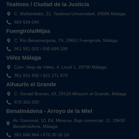
Teatinos / Ciudad de la Justicia
C. Mefistofeles, 22, Teatinos-Universidad, 29006 Málaga
664 534 040
Fuengirola/Mijas
C. Río Benamargosa, 7A, 29651 Fuengirola, Málaga
951 561 002
/
695 699 200
Vélez Málaga
Cam. Viejo de Vélez, 4, Local 1, 29700 Málaga
951 831 600
/
621 171 879
Alhaurín el Grande
C. Gerald Brenan, 43, 29120 Alhaurín el Grande, Málaga
670 301 030
Benalmádena - Arroyo de la Miel
Av. Gamonal, 10, Ed. Minerva. Bajo comercial, 11, 29630
Benalmádena, Málaga
951 686 864
/
670 30 10 10