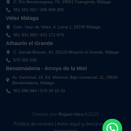
C. Río Benamargosa, 7A, 29651 Fuengirola, Málaga
951 561 002
/
695 699 200
Vélez Málaga
Cam. Viejo de Vélez, 4, Local 1, 29700 Málaga
951 831 600
/
621 171 879
Alhaurín el Grande
C. Gerald Brenan, 43, 29120 Alhaurín el Grande, Málaga
670 301 030
Benalmádena - Arroyo de la Miel
Av. Gamonal, 10, Ed. Minerva. Bajo comercial, 11, 29630
Benalmádena, Málaga
951 686 864
/
670 30 10 10
Creado por
Rojano Vera
©2025
Política de cookies
|
Aviso legal y declaración de
privacidad