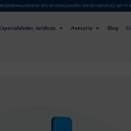
99 200
BENALMÁDENA:
670 301 010
ALHAURÍN:
670 301 030
VÉLEZ:
621 171 
Especialidades Juridicas
Asesoría
Blog
C