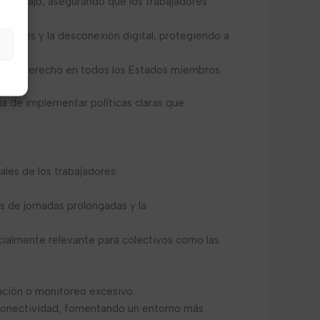
eletrabajo, asegurando que los trabajadores
digitales y la desconexión digital, protegiendo a
ón.
 este derecho en todos los Estados miembros.
cia de implementar políticas claras que
les de los trabajadores:
 de jornadas prolongadas y la
specialmente relevante para colectivos como las
ación o monitoreo excesivo.
erconectividad, fomentando un entorno más