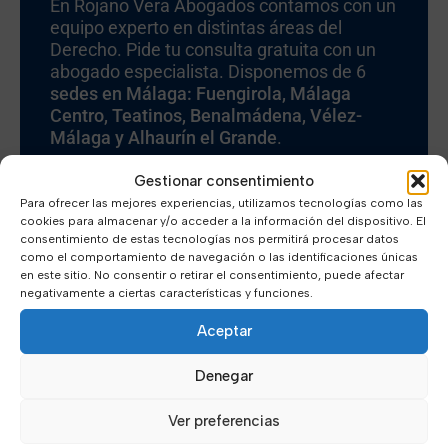
En Rojano Vera Abogados contamos con un
equipo experto en distintas áreas del
Derecho. Pide tu consulta gratuita con un
abogado especialista. Disponemos de 6
sedes en Málaga: Fuengirola, Málaga
Centro, Teatinos, Benalmádena, Vélez-
Málaga y Alhaurín el Grande
.
Gestionar consentimiento
Para ofrecer las mejores experiencias, utilizamos tecnologías como las
cookies para almacenar y/o acceder a la información del dispositivo. El
consentimiento de estas tecnologías nos permitirá procesar datos
como el comportamiento de navegación o las identificaciones únicas
en este sitio. No consentir o retirar el consentimiento, puede afectar
negativamente a ciertas características y funciones.
Aceptar
Denegar
Ver preferencias