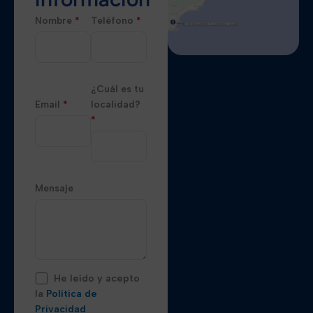
Nombre
*
Teléfono
*
¿Cuál es tu
Email
*
localidad?
*
Mensaje
He leído y acepto
la
Política de
Privacidad