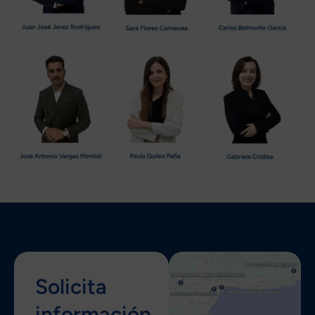
Solicita
información