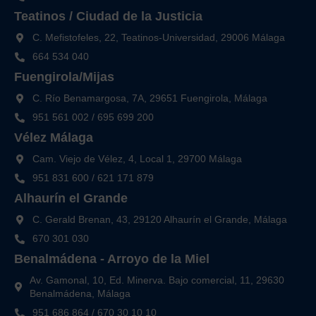
Teatinos / Ciudad de la Justicia
C. Mefistofeles, 22, Teatinos-Universidad, 29006 Málaga
664 534 040
Fuengirola/Mijas
C. Río Benamargosa, 7A, 29651 Fuengirola, Málaga
951 561 002
/
695 699 200
Vélez Málaga
Cam. Viejo de Vélez, 4, Local 1, 29700 Málaga
951 831 600
/
621 171 879
Alhaurín el Grande
C. Gerald Brenan, 43, 29120 Alhaurín el Grande, Málaga
670 301 030
Benalmádena - Arroyo de la Miel
Av. Gamonal, 10, Ed. Minerva. Bajo comercial, 11, 29630
Benalmádena, Málaga
951 686 864
/
670 30 10 10