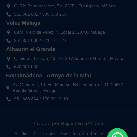
C. Río Benamargosa, 7A, 29651 Fuengirola, Málaga
951 561 002
/
695 699 200
Vélez Málaga
Cam. Viejo de Vélez, 4, Local 1, 29700 Málaga
951 831 600
/
621 171 879
Alhaurín el Grande
C. Gerald Brenan, 43, 29120 Alhaurín el Grande, Málaga
670 301 030
Benalmádena - Arroyo de la Miel
Av. Gamonal, 10, Ed. Minerva. Bajo comercial, 11, 29630
Benalmádena, Málaga
951 686 864
/
670 30 10 10
Creado por
Rojano Vera
©2025
Política de cookies
|
Aviso legal y declaración de