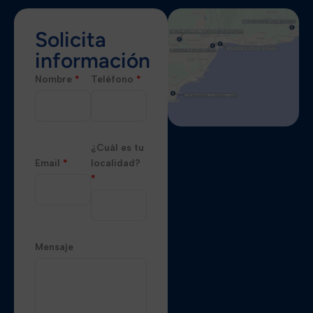
Solicita
información
Nombre
*
Teléfono
*
¿Cuál es tu
Email
*
localidad?
*
Mensaje