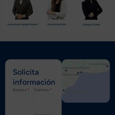
Solicita
información
Nombre
*
Teléfono
*
¿Cuál es tu