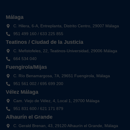
Málaga
C. Hilera, 6-A, Entreplanta, Distrito Centro, 29007 Málaga
951 499 160
/
633 225 855
Teatinos / Ciudad de la Justicia
C. Mefistofeles, 22, Teatinos-Universidad, 29006 Málaga
664 534 040
Fuengirola/Mijas
C. Río Benamargosa, 7A, 29651 Fuengirola, Málaga
951 561 002
/
695 699 200
Vélez Málaga
Cam. Viejo de Vélez, 4, Local 1, 29700 Málaga
951 831 600
/
621 171 879
Alhaurín el Grande
C. Gerald Brenan, 43, 29120 Alhaurín el Grande, Málaga