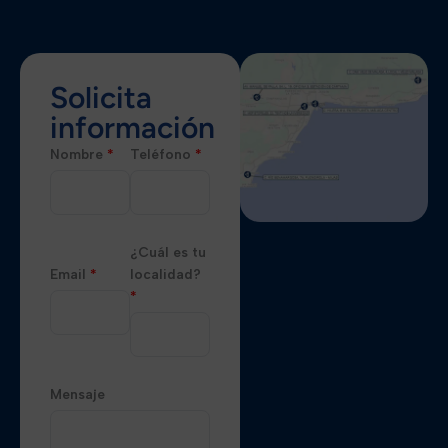
Solicita
información
Nombre
*
Teléfono
*
¿Cuál es tu
Email
*
localidad?
*
Mensaje