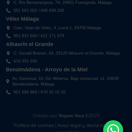
C. Río Benamargosa, 7A, 29651 Fuengirola, Málaga
951 561 002
/
695 699 200
Vélez Málaga
Cam. Viejo de Vélez, 4, Local 1, 29700 Málaga
951 831 600
/
621 171 879
Alhaurín el Grande
C. Gerald Brenan, 43, 29120 Alhaurín el Grande, Málaga
670 301 030
Benalmádena - Arroyo de la Miel
Av. Gamonal, 10, Ed. Minerva. Bajo comercial, 11, 29630
Benalmádena, Málaga
951 686 864
/
670 30 10 10
Creado por
Rojano Vera
©2025
Política de cookies
|
Aviso legal y declaración de