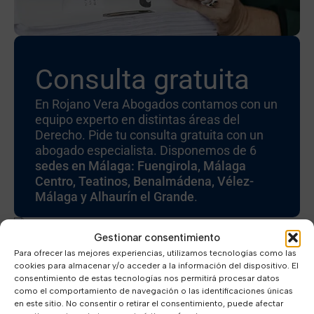
Consulta gratuita
En Rojano Vera Abogados contamos con un
equipo experto en distintas áreas del
Derecho. Pide tu consulta gratuita con un
abogado especialista. Disponemos de 6
sedes en Málaga: Fuengirola, Málaga
Centro, Teatinos, Benalmádena, Vélez-
Málaga y Alhaurín el Grande
.
Gestionar consentimiento
Para ofrecer las mejores experiencias, utilizamos tecnologías como las
cookies para almacenar y/o acceder a la información del dispositivo. El
consentimiento de estas tecnologías nos permitirá procesar datos
como el comportamiento de navegación o las identificaciones únicas
en este sitio. No consentir o retirar el consentimiento, puede afectar