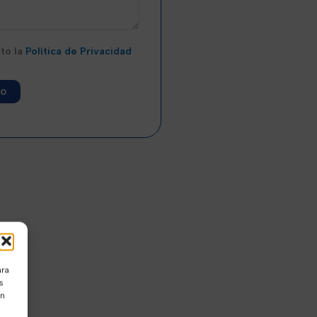
pto la
Política de Privacidad
ara
s
ón