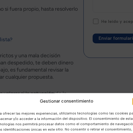
 si fuera propio, hasta resolverlo
He leído y ace
ista?
Alternative:
rictos y una mala decisión
 han despedido, te deben dinero
jo, es fundamental revisar la
r cualquier propuesta.
alorar si la actuación de la
 reclamar y cuál es la vía más
Gestionar consentimiento
a ofrecer las mejores experiencias, utilizamos tecnologías como las cookies p
acenar y/o acceder a la información del dispositivo. El consentimiento de esta
nologías nos permitirá procesar datos como el comportamiento de navegaci
as identificaciones únicas en este sitio. No consentir o retirar el consentimiento,