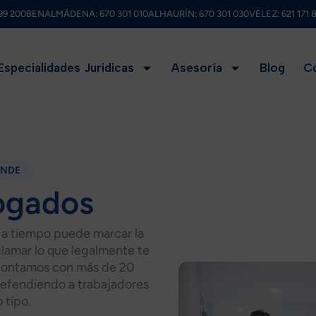
99 200
BENALMÁDENA:
670 301 010
ALHAURÍN:
670 301 030
VÉLEZ:
621 171 
Especialidades Juridicas
Asesoría
Blog
C
ANDE
ogados
r a tiempo puede marcar la
clamar lo que legalmente te
ontamos con más de 20
defendiendo a trabajadores
 tipo.