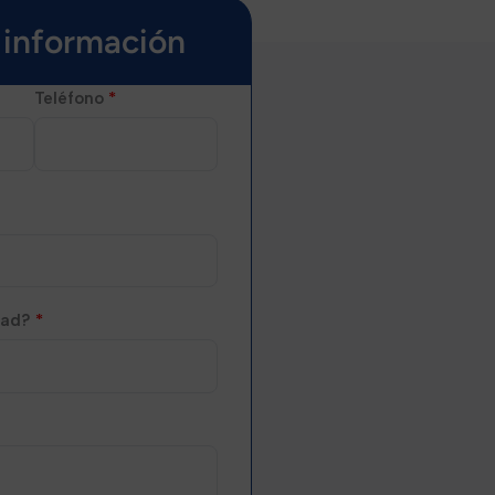
a información
Teléfono
*
idad?
*