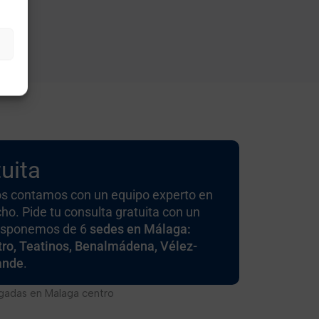
uita
s contamos con un equipo experto en
cho. Pide tu consulta gratuita con un
Disponemos de 6
sedes en Málaga:
ro, Teatinos, Benalmádena, Vélez-
ande
.