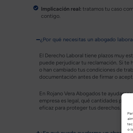
Implicación real:
tratamos tu caso como
contigo.
¿Por qué necesitas un abogado laboral
El Derecho Laboral tiene plazos muy est
puede perjudicar tu reclamación. Si te
o han cambiado tus condiciones de traba
documentación antes de firmar o acepta
En Rojano Vera Abogados te ayudamos a v
empresa es legal, qué cantidades puedes
eficaz para proteger tus derechos.
Par
alm
tec
o l