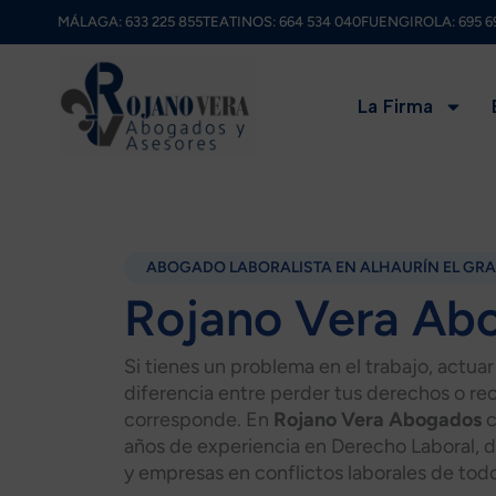
Ir
MÁLAGA:
633 225 855
TEATINOS:
664 534 040
FUENGIROLA:
695 6
al
contenido
La Firma
ABOGADO LABORALISTA EN ALHAURÍN EL GR
Rojano Vera Ab
Si tienes un problema en el trabajo, actua
diferencia entre perder tus derechos o re
corresponde. En
Rojano Vera Abogados
c
años de experiencia en Derecho Laboral, 
y empresas en conflictos laborales de todo