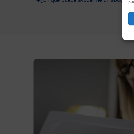
¿En qué puede ayudarme un abogado l
pue