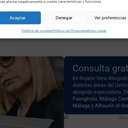
aboralista?
de afectar negativamente a ciertas características y funciones.
Aceptar
Denegar
Ver preferencias
Política de cookies
Política de Privacidad
Aviso Legal
Consulta grat
En Rojano Vera Abogado
distintas áreas del Dere
abogado especialista. 
Fuengirola, Málaga Cent
Málaga y Alhaurín el Gr